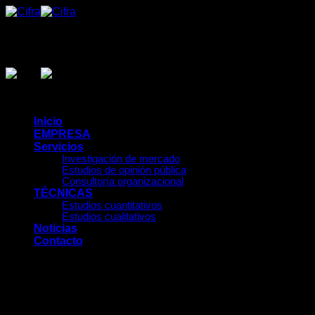
Saltar
al
contenido
Inicio
EMPRESA
Servicios
Investigación de mercado
Estudios de opinión pública
Consultoría organizacional
TÉCNICAS
Estudios cuantitativos
Estudios cualitativos
Noticias
Contacto