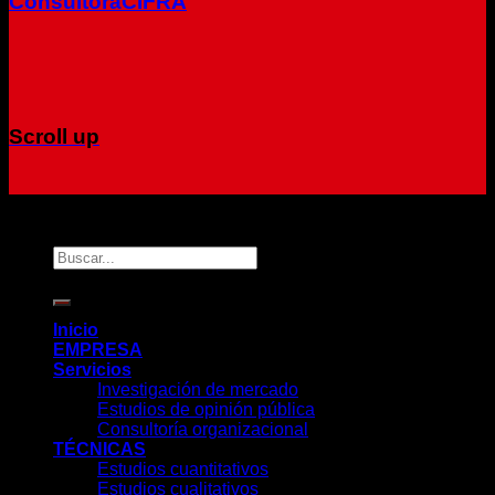
ConsultoraCIFRA
Scroll up
Copyright 2026 ©
CIFRA
Inicio
EMPRESA
Servicios
Investigación de mercado
Estudios de opinión pública
Consultoría organizacional
TÉCNICAS
Estudios cuantitativos
Estudios cualitativos