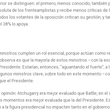
erior se distinguen: el primero, menos conocido, también 
oluta de los frenteamplistas y recibe menos críticas de 
todos los votantes de la oposición critican su gestión, y t
el 38% lo apoya.
 ministros cumplen un rol esencial, porque actúan como r
e observa es que la mayoría de estos ministros –con la e
esidente. Estarían, entonces, “aguantando el fuerte”, a 
. Algunos ministros clave, sobre todo en este momento –c
ue el Presidente.
 opinión: Atchugarry era mejor evaluado que Batlle; en e
os momentos era mejor evaluada que la del Presidente. E
 a la figura presidencial no impacten tanto en el gobiern