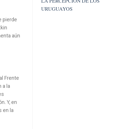
LA PERCEPCION DE LOS
URUGUAYOS
e pierde
tkin
menta aún
al Frente
 a la
es
n. Y, en
 en la