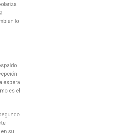
polariza
la
ambién lo
espaldo
xcepción
la espera
omo es el
l segundo
ste
o en su