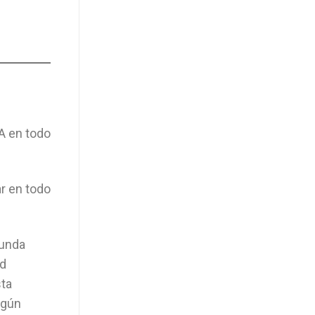
RA en todo
ar en todo
gunda
ad
sta
egún