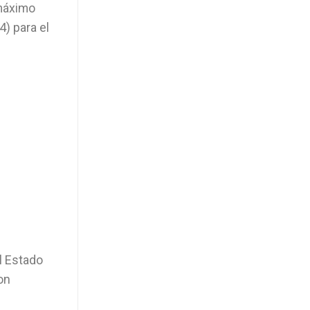
 máximo
) para el
l Estado
on