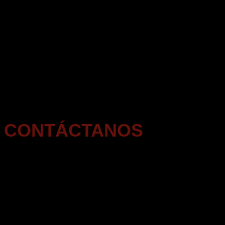
CONTACTO
CONTÁCTANOS
MÁS DE 30 AÑOS BRINDANDO INFORMACI
INFORMACIÓN / SOLICITUDES DE PRESUPUESTO
En CIFRA / González, Raga & Asociados
Av. Brasil 2446 / piso 2
CP 11300 Montevideo, URUGUAY