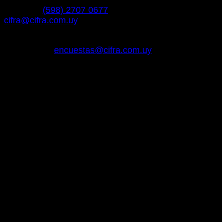
Teléfono:
(598) 2707 0677
cifra@cifra.com.uy
SI ESTÁ INTERESADO EN TRABAJAR EN CIFRA
Enviar CV a
encuestas@cifra.com.uy