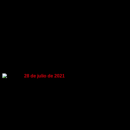
Noticias
LA EVALUACIÓN DE LA GESTIÓN DE
LA INTENDENTA DE MONTEVIDEO
28 de julio de 2021
El 50% de los montevideanos aprueba la gestión de la
Intendenta Cosse y el 26% la desaprueba. En el último
bimestre los juicios positivos cayeron 5 puntos, y los
negativos aumentaron un poco más, 7 puntos.