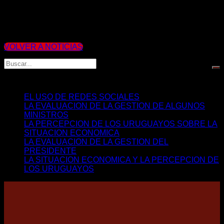
Estado y organizaciones internacionales. La información
relevada se compara con datos de encuestas anteriores, con
características técnicas similares, realizadas por CIFRA.
Compartir
VOLVER A NOTICIAS
Últimos Artículos
EL USO DE REDES SOCIALES
LA EVALUACION DE LA GESTION DE ALGUNOS
MINISTROS
LA PERCEPCION DE LOS URUGUAYOS SOBRE LA
SITUACION ECONOMICA
LA EVALUACION DE LA GESTION DEL
PRESIDENTE
LA SITUACION ECONOMICA Y LA PERCEPCION DE
LOS URUGUAYOS