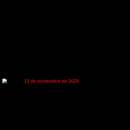
Noticias
LA EVALUACION DE LA GESTION
DEL INTENDENTE DE MONTEVIDEO
13 de noviembre de 2025
A cuatro meses de su asunción, el 41% de los
montevideanos aprueba el desempeño de Mario Bergara
como Intendente y el 39% lo desaprueba. Un 6% adicional ni
aprueba ni desaprueba, y el 11% no tiene opinión.
Las opiniones, como ocurre con la evaluación del Presidente